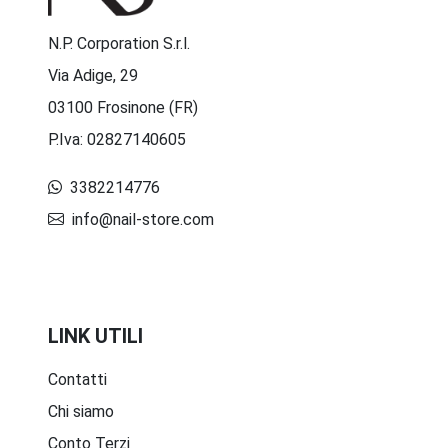
N.P. Corporation S.r.l.
Via Adige, 29
03100 Frosinone (FR)
P.Iva: 02827140605
3382214776
info@nail-store.com
LINK UTILI
Contatti
Chi siamo
Conto Terzi