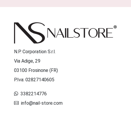
N.P. Corporation S.r.l.
Via Adige, 29
03100 Frosinone (FR)
P.Iva: 02827140605
3382214776
info@nail-store.com