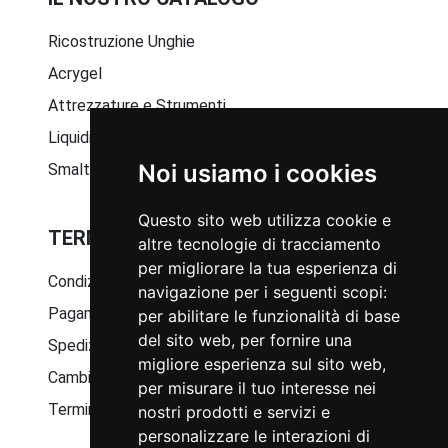
Ricostruzione Unghie
Acrygel
Attrezzature e Strumenti
Liquidi e Solventi
Noi usiamo i cookies
Smalto Semipermanente
Questo sito web utilizza cookie e
TERMINI E CONDIZIONI GENERALI
altre tecnologie di tracciamento
per migliorare la tua esperienza di
Condizioni generali di vendita
navigazione per i seguenti scopi:
Pagamenti disponibili
per abilitare le funzionalità di base
del sito web
,
per fornire una
Spedizione ed imballaggio
migliore esperienza sul sito web
,
Cambio e restituzione merci
per misurare il tuo interesse nei
Termini della privacy
nostri prodotti e servizi e
personalizzare le interazioni di