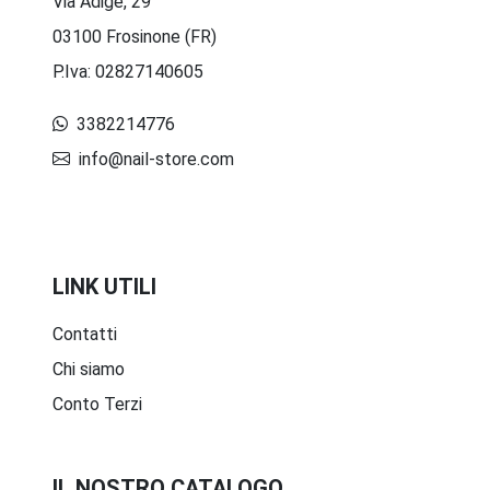
Via Adige, 29
03100 Frosinone (FR)
P.Iva: 02827140605
3382214776
info@nail-store.com
LINK UTILI
Contatti
Chi siamo
Conto Terzi
IL NOSTRO CATALOGO