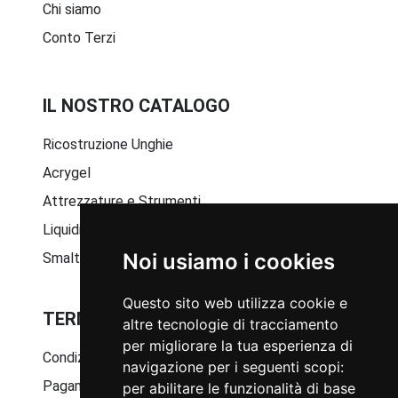
Chi siamo
Conto Terzi
IL NOSTRO CATALOGO
Ricostruzione Unghie
Acrygel
Attrezzature e Strumenti
Liquidi e Solventi
Noi usiamo i cookies
Smalto Semipermanente
Questo sito web utilizza cookie e
TERMINI E CONDIZIONI GENERALI
altre tecnologie di tracciamento
per migliorare la tua esperienza di
Condizioni generali di vendita
navigazione per i seguenti scopi:
Pagamenti disponibili
per abilitare le funzionalità di base