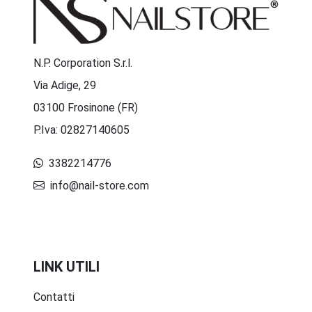
N.P. Corporation S.r.l.
Via Adige, 29
03100 Frosinone (FR)
P.Iva: 02827140605
3382214776
info@nail-store.com
LINK UTILI
Contatti