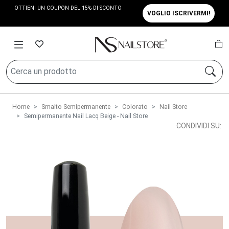
OTTIENI UN COUPON DEL 15% DI SCONTO
VOGLIO ISCRIVERMI!
Home
Smalto Semipermanente
Colorato
Nail Store
Semipermanente Nail Lacq Beige - Nail Store
CONDIVIDI SU: