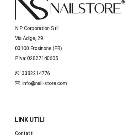
N.P. Corporation S.r.l.
Via Adige, 29
03100 Frosinone (FR)
P.Iva: 02827140605
3382214776
info@nail-store.com
LINK UTILI
Contatti