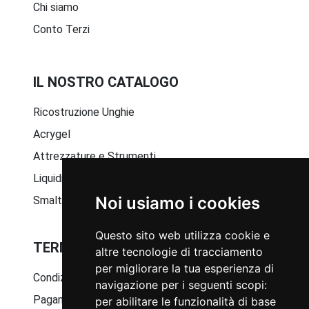
Chi siamo
Conto Terzi
IL NOSTRO CATALOGO
Ricostruzione Unghie
Acrygel
Attrezzature e Strumenti
Liquidi e Solventi
Noi usiamo i cookies
Smalto Semipermanente
Questo sito web utilizza cookie e
TERMINI E CONDIZIONI GENERALI
altre tecnologie di tracciamento
per migliorare la tua esperienza di
Condizioni generali di vendita
navigazione per i seguenti scopi:
Pagamenti disponibili
per abilitare le funzionalità di base